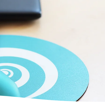
e Gedanken fließen
n."
es