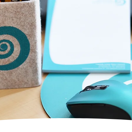
"Sprache ist das Blut der Seele, in di
und aus der sie entstehe
Oliver Wendell Holm
Kontakt